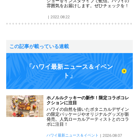
ショーをインスタライブで配信。ハワイの
雰囲気をお届けします。ぜひチェックを！
2022.08.22
この記事が載っている連載
「ハワイ最新ニュース＆イベン
ト」
ホノルルクッキーの新作！限定コラボコレ
クションに注目
ハワイの自然を描いたボタニカルデザイン
の限定パッケージやオリジナルグッズが新
発売。人気ローカルアーティストとのコラ
ボに注目！
ハワイ最新ニュース＆イベント
2026.08.07