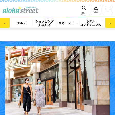
探す
ショッピング
ホテル
ビュ
グルメ
観光・ツアー
おみやげ
コンドミニアム
マッ