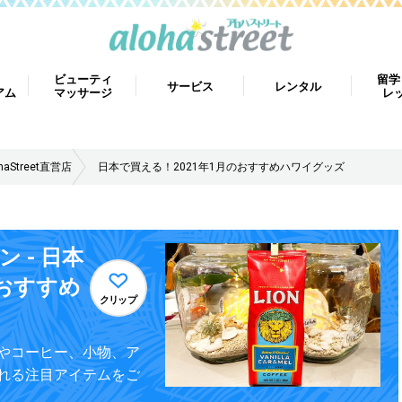
ビューティ
留学
サービス
レンタル
アム
マッサージ
レ
Street直営店
日本で買える！2021年1月のおすすめハワイグッズ
ン - 日本
のおすすめ
クリップ
やコーヒー、小物、ア
れる注目アイテムをご