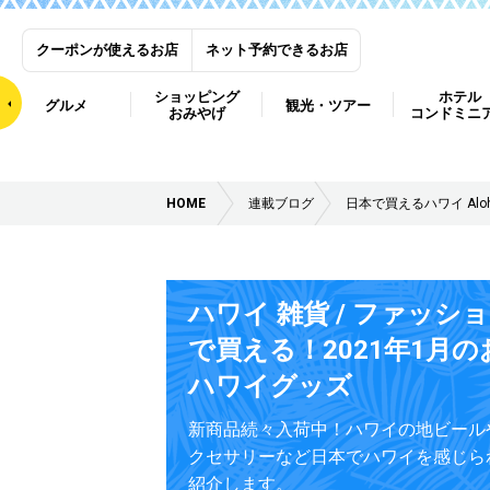
クーポンが使えるお店
ネット予約できるお店
ショッピング
ホテル
グルメ
観光・ツアー
おみやげ
コンドミニ
HOME
連載ブログ
日本で買えるハワイ Aloha
ハワイ 雑貨 / ファッショ
で買える！2021年1月
ハワイグッズ
新商品続々入荷中！ハワイの地ビール
クセサリーなど日本でハワイを感じら
紹介します。