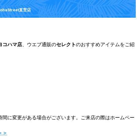
haStreet直営店
。
ヨコハマ店
、ウエブ通販の
セレクト
のおすすめアイテムをご紹
。
時間に変更がある場合がございます。ご来店の際はホームペー
＞＞