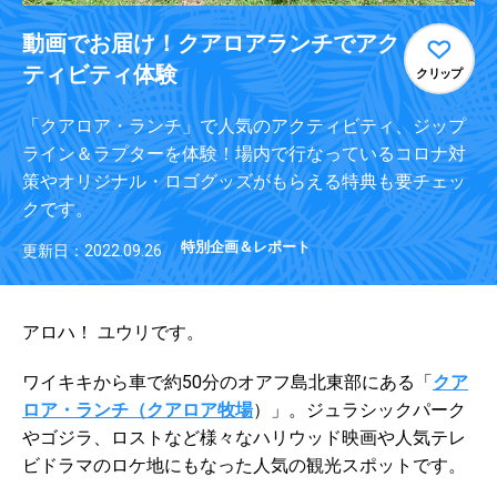
動画でお届け！クアロアランチでアク
ティビティ体験
クリップ
「クアロア・ランチ」で人気のアクティビティ、ジップ
ライン＆ラプターを体験！場内で行なっているコロナ対
策やオリジナル・ロゴグッズがもらえる特典も要チェッ
クです。
特別企画＆レポート
更新日：2022.09.26
アロハ！ ユウリです。
ワイキキから車で約50分のオアフ島北東部にある「
クア
ロア・ランチ（クアロア牧場
）」。ジュラシックパーク
やゴジラ、ロストなど様々なハリウッド映画や人気テレ
ビドラマのロケ地にもなった人気の観光スポットです。