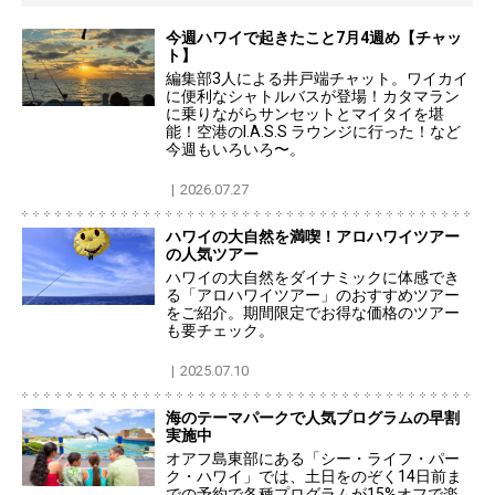
今週ハワイで起きたこと7月4週め【チャッ
ト】
編集部3人による井戸端チャット。ワイカイ
に便利なシャトルバスが登場！カタマラン
に乗りながらサンセットとマイタイを堪
能！空港のI.A.S.S ラウンジに行った！など
今週もいろいろ〜。
2026.07.27
ハワイの大自然を満喫！アロハワイツアー
の人気ツアー
ハワイの大自然をダイナミックに体感でき
る「アロハワイツアー」のおすすめツアー
をご紹介。期間限定でお得な価格のツアー
も要チェック。
2025.07.10
海のテーマパークで人気プログラムの早割
実施中
オアフ島東部にある「シー・ライフ・パー
ク・ハワイ」では、土日をのぞく14日前ま
での予約で各種プログラムが15%オフで楽