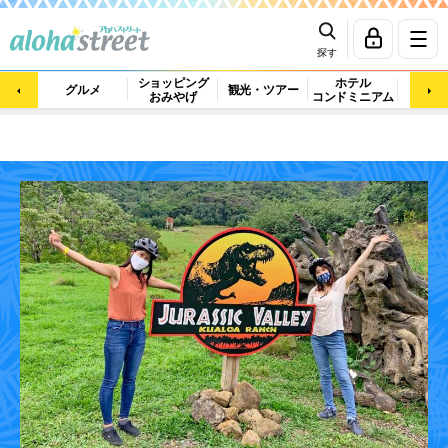
探す
ショッピング
ホテル
ビュ
グルメ
観光・ツアー
おみやげ
コンドミニアム
マッ