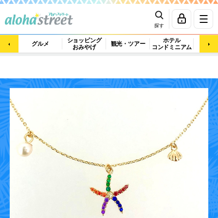
探す
ショッピング
ホテル
ビュ
グルメ
観光・ツアー
おみやげ
コンドミニアム
マッ