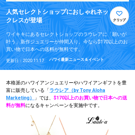
人気セレクトショップにおしゃれネッ
クレスが登場
クリップ
ワイキキにあるセレクトショップのラウレアに「願いが
叶う」新作ジュエリーが仲間入り。今なら$170以上のお
買い物で日本への送料が無料です。
ハワイ最新ニュース＆イベント
更新日：2020.11.17
本格派のハワイアンジュエリーやハワイアンギフトを豊
富に販売している「
ラウレア（by Tony Aloha
Marketing）
」では、
$170以上のお買い物で日本への送
料が無料
になるキャンペーンを実施中です。