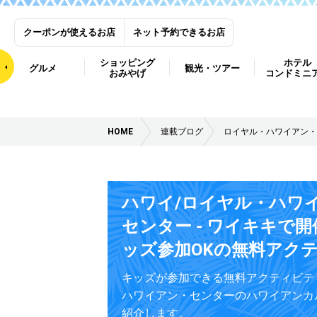
クーポンが使えるお店
ネット予約できるお店
ショッピング
ホテル
グルメ
観光・ツアー
おみやげ
コンドミニ
HOME
連載ブログ
ロイヤル・ハワイアン・
ハワイ/ロイヤル・ハワ
センター - ワイキキで
ッズ参加OKの無料アク
キッズが参加できる無料アクティビテ
ハワイアン・センターのハワイアンカ
紹介します。