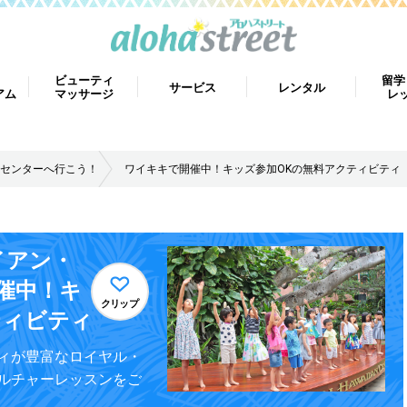
ビューティ
留学
サービス
レンタル
アム
マッサージ
レ
センターへ行こう！
ワイキキで開催中！キッズ参加OKの無料アクティビティ
イアン・
開催中！キ
クリップ
ティビティ
ィが豊富なロイヤル・
ルチャーレッスンをご