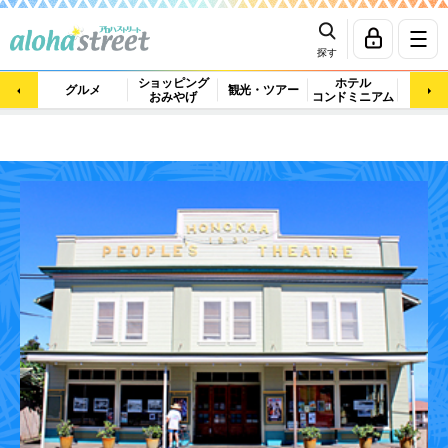
探す
ショッピング
ホテル
ビュ
グルメ
観光・ツアー
おみやげ
コンドミニアム
マッ