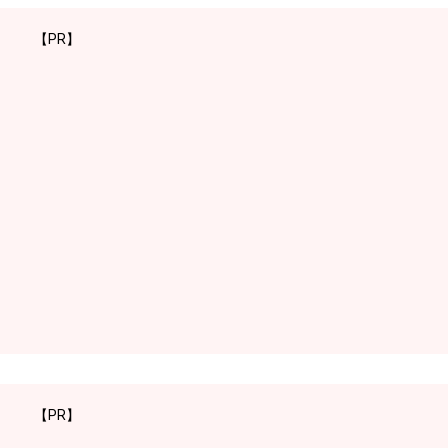
【PR】
【PR】