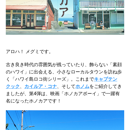
アロハ！ メグミです。
古き良き時代の雰囲気が残っていたり、飾らない「素顔
のハワイ」に出会える、小さなローカルタウンを訪ね歩
く「ハワイ島ロコ街シリーズ」。これまで
キャプテン
クック
、
カイルア・コナ
、そして
ホノム
をご紹介してき
ましたが、第4弾は、映画「ホノカアボーイ」で一躍有
名になったホノカアです！