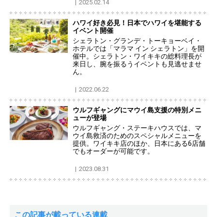
2025.02.14
ハワイ好き必見！日本でハワイを堪能する
イベント開催
シェラトン・グランデ・トーキョーベイ・
ホテルでは「マラマ イン シェラトン」を開
催中。シェラトン・ワイキキの総料理長が
来日し、腕を振るうイベントも見逃せませ
ん。
2022.06.22
ウルフギャングにマウイ島支援の特別メニ
ューが登場
ウルフギャング・ステーキハウスでは、マ
ウイ島救済のためのスペシャルメニューを
提供。ワイキキ店のほか、日本にある6店舗
でもオーダーが可能です。
2023.08.31
この記事が載っている連載