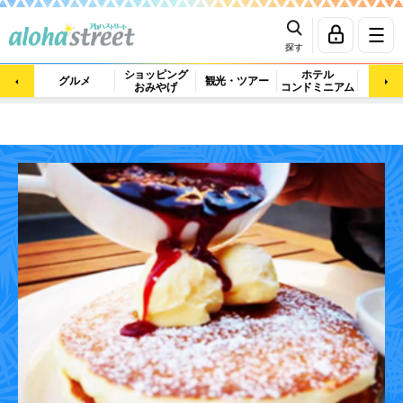
探す
ショッピング
ホテル
ビュ
グルメ
観光・ツアー
おみやげ
コンドミニアム
マッ