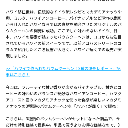
ハワイ移住後は、伝統的なドイツ流レシピとマカデミアナッツや
卵、ミルク、ハワイアンコーヒー、パイナップルなど現地の農家
から仕入れたハワイならではの食材を融合させたオリジナルのバ
ウムクーヘンの開発に成功。ここでしか味わえないドイツ、日
本、ハワイの要素が詰まったバウムクーヘンは、ロコからも注目
されているハワイの新スイーツです。以前アロハストリートのコ
ラムで紹介したところ反響が大きく、ハワイが届くでの販売が実
現しました。
>>「ハワイで作られたバウムクーヘン！3種の味をレポート」記
事はこちら！
今回は、フルーティな甘い香りが広がるパイナップル、甘さとコ
ーヒーの味わいのバランスが絶妙なハワイアンコーヒー、ハマク
アコースト産のマカダミアナッツを使った食感が楽しいマカダミ
アナッツの3種類のバウムクーヘンを「ハワイが届く」で販売！
こちらは、3種類のバウムクーヘンがセットになった商品で、今
だけの特別価格で提供中。単品で買うよりお得な価格なので、3