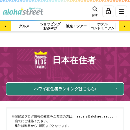
探す
ショッピング
ホテル
ビュ
グルメ
観光・ツアー
おみやげ
コンドミニアム
マッ
日本在住者
ハワイ在住者ランキングはこちら/
※登録済ブログ情報の変更をご希望の方は、readers@aloha-street.com
宛てにご連絡ください。
集計は昨日から1週間までとなります。