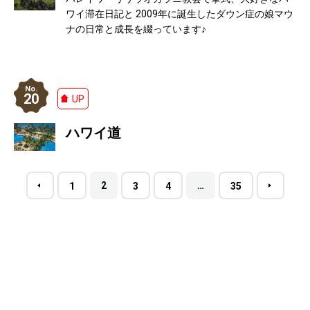
ワイ滞在日記と 2009年に誕生したダウン症の娘マウ
ナの日常と成長を綴っています♪
20
UP
ハワイ道
2
…
1
3
4
35