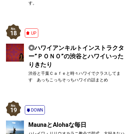
す。
18
UP
◎ハワイアンキルトインストラクタ
ー”ＰＯＮＯ”の渋谷とハワイいった
りきたり
渋谷と千葉Ｃａｆｅと時々ハワイでクラスしてま
す あっちこっちそっちハワイの話まとめ
19
DOWN
MaunaとAlohaな毎日
ハレイワ・リリウオカラニ教会で挙式、大好きなハ