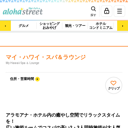
探す
ショッピング
ホテル
ビュ
グルメ
観光・ツアー
おみやげ
コンドミニアム
マッ
マイ・ハワイ・スパ＆ラウンジ
My Hawaii Spa ＆ Lounge
住所・営業時間
クリップ
アラモアナ・ホテル内の癒やし空間でリラックスタイム
を！
広い施術ルームでコスパの高い2・3人同時施術が大人気