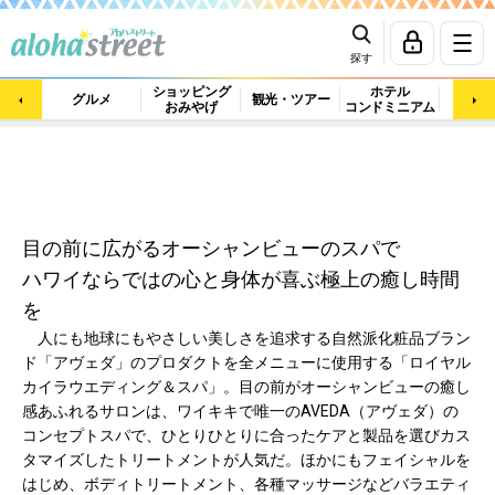
探す
ショッピング
ホテル
ビュ
グルメ
観光・ツアー
おみやげ
コンドミニアム
マッ
目の前に広がるオーシャンビューのスパで
ハワイならではの心と身体が喜ぶ極上の癒し時間
を
人にも地球にもやさしい美しさを追求する自然派化粧品ブラン
ド「アヴェダ」のプロダクトを全メニューに使用する「ロイヤル
カイラウエディング＆スパ」。目の前がオーシャンビューの癒し
感あふれるサロンは、ワイキキで唯一のAVEDA（アヴェダ）の
コンセプトスパで、ひとりひとりに合ったケアと製品を選びカス
タマイズしたトリートメントが人気だ。ほかにもフェイシャルを
はじめ、ボディトリートメント、各種マッサージなどバラエティ