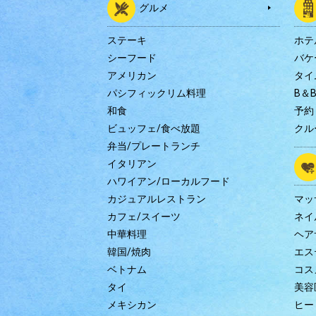
グルメ
ステーキ
ホテ
シーフード
バケ
アメリカン
タイ
パシフィックリム料理
B＆
和食
予約
ビュッフェ/食べ放題
クル
弁当/プレートランチ
イタリアン
ハワイアン/ローカルフード
カジュアルレストラン
マッ
カフェ/スイーツ
ネイ
中華料理
ヘア
韓国/焼肉
エス
ベトナム
コス
タイ
美容
メキシカン
ヒー