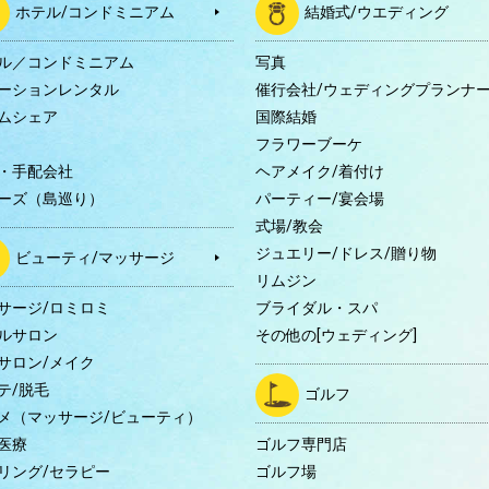
ホテル/コンドミニアム
結婚式/ウエディング
ル／コンドミニアム
写真
ーションレンタル
催行会社/ウェディングプランナ
ムシェア
国際結婚
B
フラワーブーケ
・手配会社
ヘアメイク/着付け
ーズ（島巡り）
パーティー/宴会場
式場/教会
ジュエリー/ドレス/贈り物
ビューティ/マッサージ
リムジン
サージ/ロミロミ
ブライダル・スパ
ルサロン
その他の[ウェディング]
サロン/メイク
テ/脱毛
ゴルフ
メ（マッサージ/ビューティ）
医療
ゴルフ専門店
リング/セラピー
ゴルフ場