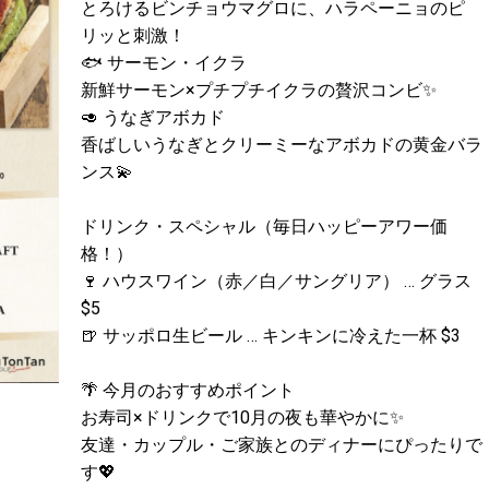
とろけるビンチョウマグロに、ハラペーニョのピ
リッと刺激！
🐟 サーモン・イクラ
新鮮サーモン×プチプチイクラの贅沢コンビ✨
🥑 うなぎアボカド
香ばしいうなぎとクリーミーなアボカドの黄金バラ
ンス💫
ドリンク・スペシャル（毎日ハッピーアワー価
格！）
🍷 ハウスワイン（赤／白／サングリア） … グラス
$5
🍺 サッポロ生ビール … キンキンに冷えた一杯 $3
🌴 今月のおすすめポイント
お寿司×ドリンクで10月の夜も華やかに✨
友達・カップル・ご家族とのディナーにぴったりで
す💖