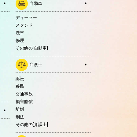
自動車
ディーラー
ー
スタンド
洗車
修理
その他の[自動車]
弁護士
訴訟
移民
交通事故
損害賠償
離婚
刑法
その他の[弁護士]