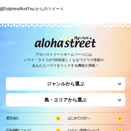
@DolphinsAndYou からのツイート
アロハストリートホームページには、
ハワイ・ライフが100倍楽しくなるワクワク情報や、
あなたとハワイをリンクする機能が満載！
ジャンルから選ぶ
島・エリアから選ぶ
運営会社
はじめての方へ
広告掲載について
ログイン関連のヘルプ