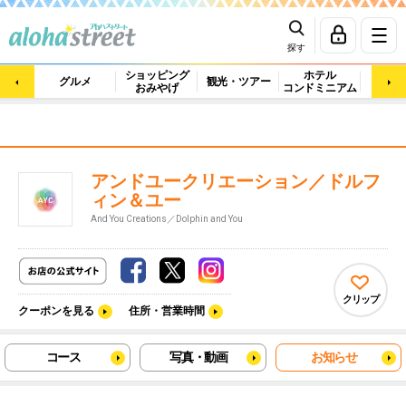
探す
ショッピング
ホテル
ビュ
グルメ
観光・ツアー
おみやげ
コンドミニアム
マッ
アンドユークリエーション／ドルフ
ィン＆ユー
And You Creations／Dolphin and You
クリップ
クーポンを見る
住所・営業時間
コース
写真・動画
お知らせ