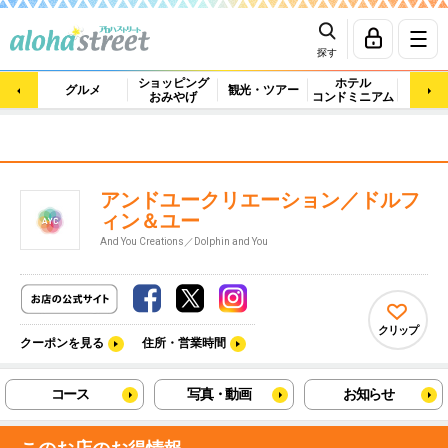
探す
ショッピング
ホテル
ビュ
グルメ
観光・ツアー
おみやげ
コンドミニアム
マッ
アンドユークリエーション／ドルフ
ィン＆ユー
And You Creations／Dolphin and You
クリップ
クーポンを見る
住所・営業時間
コース
写真・動画
お知らせ