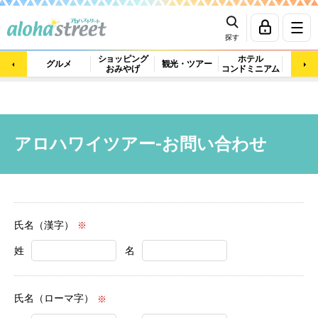
探す
ショッピング
ホテル
ビュ
グルメ
観光・ツアー
おみやげ
コンドミニアム
マッ
アロハワイツアー-お問い合わせ
氏名（漢字）
※
姓
名
氏名（ローマ字）
※