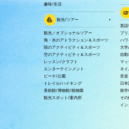
趣味/生活
観光/ツアー
英語
観光／オプショナルツアー
プリ
海・水のアトラクション＆スポーツ
ハワ
陸のアクティビティ＆スポーツ
大学
空のアクティビティ＆スポーツ
自動
レッスン/クラフト
マッ
エンターテインメント
ネイ
ビーチ/公園
音楽
トレイル/ハイキング
日本
美術館/博物館/植物園
留学
観光スポット/案内所
その
イン