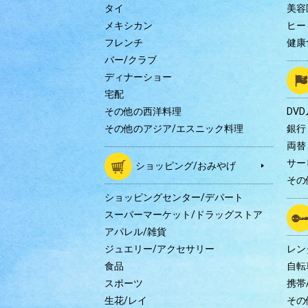
タイ
美容
メキシカン
ヒー
フレンチ
健康
バー/クラブ
ディナーショー
宅配
その他の西洋料理
DV
その他のアジア/エスニック料理
銀行
両替
サー
ショッピング/おみやげ
その
ショッピングセンター/デパート
スーパーマーケット/ドラッグストア
アパレル/雑貨
ジュエリー/アクセサリー
レン
食品
自転
スポーツ
携帯/
生花/レイ
その