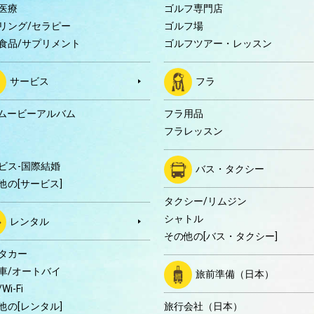
医療
ゴルフ専門店
リング/セラピー
ゴルフ場
食品/サプリメント
ゴルフツアー・レッスン
サービス
フラ
Dムービーアルバム
フラ用品
フラレッスン
ビス-国際結婚
バス・タクシー
他の[サービス]
タクシー/リムジン
シャトル
レンタル
その他の[バス・タクシー]
タカー
車/オートバイ
旅前準備（日本）
Wi-Fi
他の[レンタル]
旅行会社（日本）