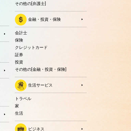
その他の[弁護士]
金融・投資・保険
会計士
保険
クレジットカード
証券
投資
その他の[金融・投資・保険]
生活サービス
トラベル
家
生活
ビジネス