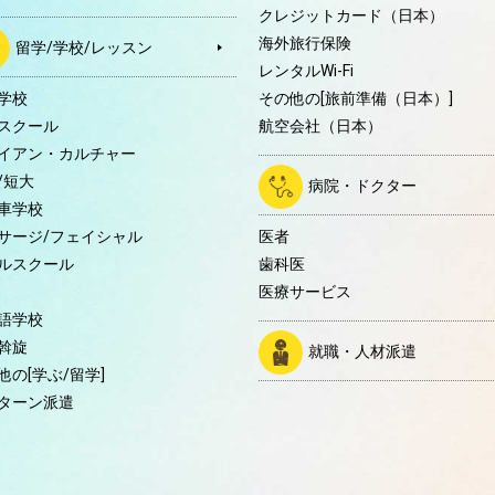
クレジットカード（日本）
海外旅行保険
留学/学校/レッスン
レンタルWi-Fi
学校
その他の[旅前準備（日本）]
スクール
航空会社（日本）
イアン・カルチャー
/短大
病院・ドクター
車学校
サージ/フェイシャル
医者
ルスクール
歯科医
医療サービス
語学校
斡旋
就職・人材派遣
他の[学ぶ/留学]
ターン派遣