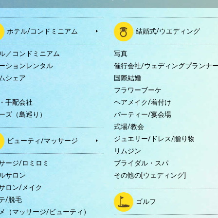
ホテル/コンドミニアム
結婚式/ウエディング
ル／コンドミニアム
写真
ーションレンタル
催行会社/ウェディングプランナ
ムシェア
国際結婚
B
フラワーブーケ
・手配会社
ヘアメイク/着付け
ーズ（島巡り）
パーティー/宴会場
式場/教会
ジュエリー/ドレス/贈り物
ビューティ/マッサージ
リムジン
サージ/ロミロミ
ブライダル・スパ
ルサロン
その他の[ウェディング]
サロン/メイク
テ/脱毛
ゴルフ
メ（マッサージ/ビューティ）