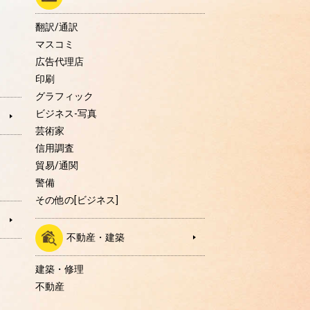
翻訳/通訳
マスコミ
広告代理店
印刷
グラフィック
ビジネス-写真
芸術家
信用調査
貿易/通関
警備
その他の[ビジネス]
不動産・建築
建築・修理
不動産