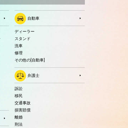
自動車
ディーラー
ー
スタンド
洗車
修理
その他の[自動車]
弁護士
訴訟
移民
交通事故
損害賠償
離婚
刑法