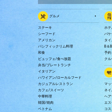
グルメ
ステーキ
ホテ
シーフード
バケ
アメリカン
タイ
パシフィックリム料理
B＆
和食
予約
ビュッフェ/食べ放題
クル
弁当/プレートランチ
イタリアン
ハワイアン/ローカルフード
カジュアルレストラン
マッ
カフェ/スイーツ
ネイ
中華料理
ヘア
韓国/焼肉
エス
ベトナム
コス