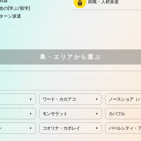
斡旋
就職・人材派遣
他の[学ぶ/留学]
ターン派遣
島・エリアから選ぶ
ワード・カカアコ
ノースショア（
モンサラット
カパフル
ン
コオリナ・カポレイ
パールシティ・