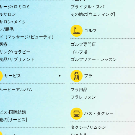
サージ/ロミロミ
ブライダル・スパ
ルサロン
その他の[ウェディング]
サロン/メイク
テ/脱毛
ゴルフ
メ（マッサージ/ビューティ）
医療
ゴルフ専門店
リング/セラピー
ゴルフ場
食品/サプリメント
ゴルフツアー・レッスン
サービス
フラ
Dムービーアルバム
フラ用品
フラレッスン
ビス-国際結婚
バス・タクシー
他の[サービス]
タクシー/リムジン
シャトル