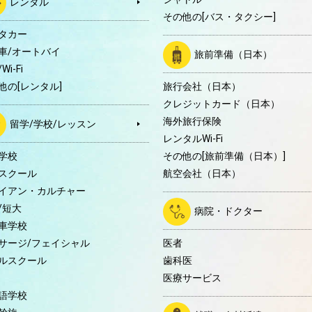
レンタル
その他の[バス・タクシー]
タカー
車/オートバイ
旅前準備（日本）
Wi-Fi
他の[レンタル]
旅行会社（日本）
クレジットカード（日本）
海外旅行保険
留学/学校/レッスン
レンタルWi-Fi
学校
その他の[旅前準備（日本）]
スクール
航空会社（日本）
イアン・カルチャー
/短大
病院・ドクター
車学校
サージ/フェイシャル
医者
ルスクール
歯科医
医療サービス
語学校