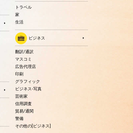
トラベル
家
生活
ビジネス
翻訳/通訳
マスコミ
広告代理店
印刷
グラフィック
ビジネス-写真
芸術家
信用調査
貿易/通関
警備
その他の[ビジネス]