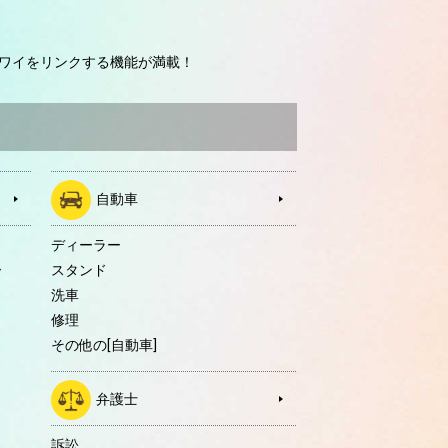
ワイをリンクする機能が満載！
自動車
ディーラー
ー
スタンド
洗車
修理
その他の[自動車]
弁護士
訴訟