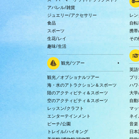
アパレル/雑貨
ジュエリー/アクセサリー
レン
食品
自転
スポーツ
携帯/
生花/レイ
その
趣味/生活
観光/ツアー
英語
観光／オプショナルツアー
プリ
海・水のアトラクション＆スポーツ
ハワ
陸のアクティビティ＆スポーツ
大学
空のアクティビティ＆スポーツ
自動
レッスン/クラフト
マッ
エンターテインメント
ネイ
ビーチ/公園
音楽
トレイル/ハイキング
日本