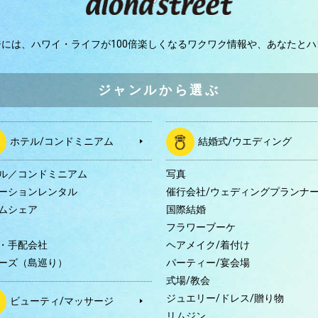
ジには、
ハワイ・ライフが100倍楽しくなるワクワク情報や、
あなたとハ
ジャンルから選ぶ
ホテル/コンドミニアム
結婚式/ウエディング
ル／コンドミニアム
写真
ーションレンタル
催行会社/ウェディングプランナ
ムシェア
国際結婚
B
フラワーブーケ
・手配会社
ヘアメイク/着付け
ーズ（島巡り）
パーティー/宴会場
式場/教会
ジュエリー/ドレス/贈り物
ビューティ/マッサージ
リムジン