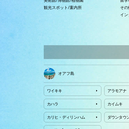
美術館/博物館/植物園
留学
観光スポット/案内所
その
イン
オアフ島
ワイキキ
アラモアナ
カハラ
カイムキ
カリヒ・ディリンハム
ダウンタウ