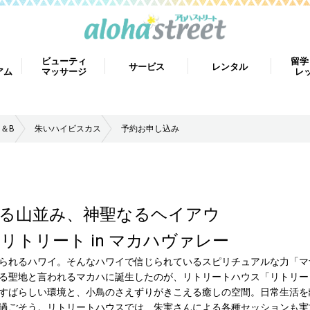
ビューティ
留学
サービス
レンタル
アム
マッサージ
レ
B＆B
朱いハイビスカス
予約お申し込み
る山並み、神聖なるヘイアウ
トリート in マカハヴァレー
られるハワイ。そんなハワイで信じられているスピリチュアルな力「マ
る聖地と言われるマカハに誕生したのが、リトリートハウス「リトリート 
すばらしい環境と、小鳥のさえずりがきこえる癒しの空間。日常生活を
過ごそう。リトリートハウスでは、朱実さんによる各種セッションも実