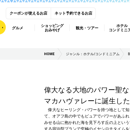
クーポンが使えるお店
ネット予約できるお店
ショッピング
ホテル
グルメ
観光・ツアー
おみやげ
コンドミニ
HOME
ジャンル：ホテル/コンドミニアム
偉大なる大地のパワー聖な
マカハヴァレーに誕生したリ
偉大なヒーリング・パワーを持つ地として知
て、オアフ島の中でもピュアでパワーがあふれ
みせる山に抱かれた海を見下ろす丘の上という
する宿泊型プランで究極のイヤシロチタイムを