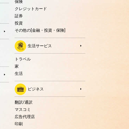
保険
クレジットカード
証券
投資
その他の[金融・投資・保険]
生活サービス
トラベル
家
生活
ビジネス
翻訳/通訳
マスコミ
広告代理店
印刷