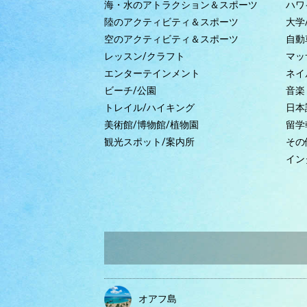
海・水のアトラクション＆スポーツ
ハワ
陸のアクティビティ＆スポーツ
大学
空のアクティビティ＆スポーツ
自動
レッスン/クラフト
マッ
エンターテインメント
ネイ
ビーチ/公園
音楽
トレイル/ハイキング
日本
美術館/博物館/植物園
留学
観光スポット/案内所
その
イン
オアフ島