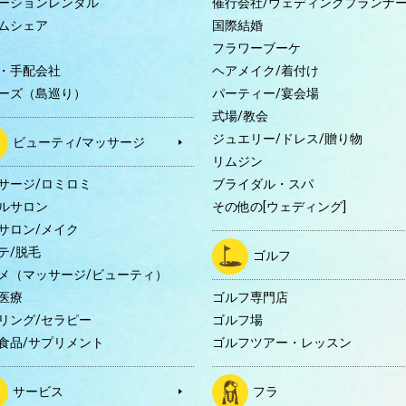
ーションレンタル
催行会社/ウェディングプランナ
ムシェア
国際結婚
B
フラワーブーケ
・手配会社
ヘアメイク/着付け
ーズ（島巡り）
パーティー/宴会場
式場/教会
ジュエリー/ドレス/贈り物
ビューティ/マッサージ
リムジン
サージ/ロミロミ
ブライダル・スパ
ルサロン
その他の[ウェディング]
サロン/メイク
テ/脱毛
ゴルフ
メ（マッサージ/ビューティ）
医療
ゴルフ専門店
リング/セラピー
ゴルフ場
食品/サプリメント
ゴルフツアー・レッスン
サービス
フラ