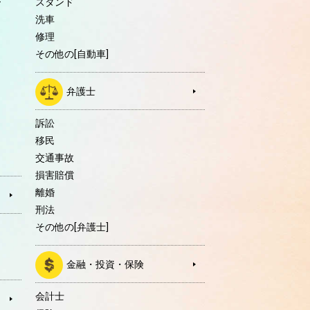
ー
スタンド
洗車
修理
その他の[自動車]
弁護士
訴訟
移民
交通事故
損害賠償
離婚
刑法
その他の[弁護士]
金融・投資・保険
会計士