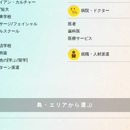
イアン・カルチャー
/短大
病院・ドクター
車学校
サージ/フェイシャル
医者
ルスクール
歯科医
医療サービス
語学校
斡旋
就職・人材派遣
他の[学ぶ/留学]
ターン派遣
島・エリアから選ぶ