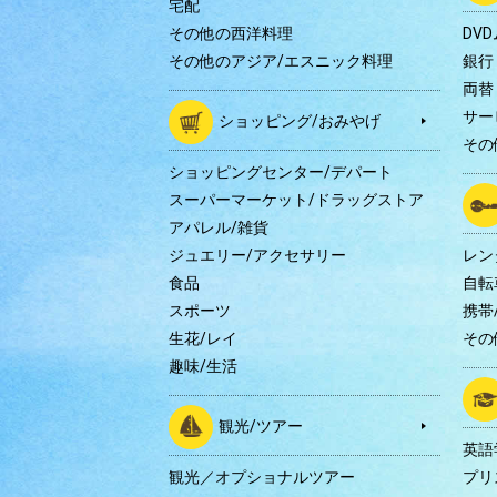
宅配
その他の西洋料理
DV
その他のアジア/エスニック料理
銀行
両替
サー
ショッピング/おみやげ
その
ショッピングセンター/デパート
スーパーマーケット/ドラッグストア
アパレル/雑貨
ジュエリー/アクセサリー
レン
食品
自転
スポーツ
携帯/
生花/レイ
その
趣味/生活
観光/ツアー
英語
観光／オプショナルツアー
プリ