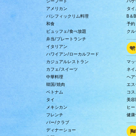
シーフード
バケ
アメリカン
タイ
パシフィックリム料理
B＆
和食
予約
ビュッフェ/食べ放題
クル
弁当/プレートランチ
イタリアン
ハワイアン/ローカルフード
カジュアルレストラン
マッ
カフェ/スイーツ
ネイ
中華料理
ヘア
韓国/焼肉
エス
ベトナム
コス
タイ
美容
メキシカン
ヒー
フレンチ
健康
バー/クラブ
ディナーショー