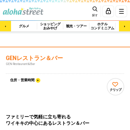
探す
ショッピング
ホテル
ビュ
グルメ
観光・ツアー
おみやげ
コンドミニアム
マッ
GENレストラン＆バー
GEN Restaurant & Bar
住所・営業時間
クリップ
ファミリーで気軽に立ち寄れる
ワイキキの中心にあるレストラン＆バー