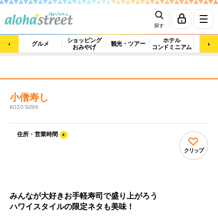
探す
ショッピング
ホテル
ビュ
グルメ
観光・ツアー
おみやげ
コンドミニアム
マッ
小僧寿し
KOZO SUSHI
住所・営業時間
クリップ
みんなが大好きお手軽寿司で盛り上がろう
ハワイスタイルの限定ネタも美味！