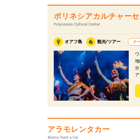
ポリネシアカルチャーセ
Polynesian Cultural Center
オアフ島
観光/ツアー
ク
ワ
地
分
ア
アラモレンタカー
Alamo Rent a Car