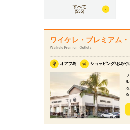
すべて
(555)
ワイケレ・プレミアム・
Waikele Premium Outlets
オアフ島
ショッピング/おみや
ワ
ル
地
る