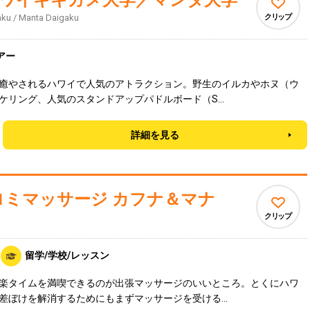
ワイキキカメ大学／マンタ大学
aku / Manta Daigaku
クリップ
アー
癒やされるハワイで人気のアトラクション。野生のイルカやホヌ（ウ
ケリング、人気のスタンドアップパドルボード（S…
詳細を見る
ロミマッサージ カフナ＆マナ
クリップ
留学/学校/レッスン
楽タイムを満喫できるのが出張マッサージのいいところ。とくにハワ
差ぼけを解消するためにもまずマッサージを受ける…