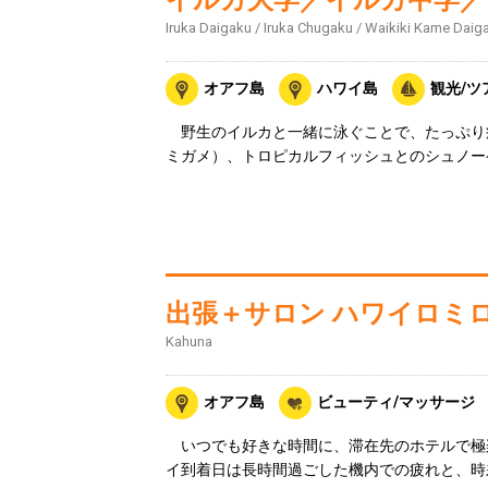
イルカ大学／イルカ中学／
Iruka Daigaku / Iruka Chugaku / Waikiki Kame Daig
オアフ島
ハワイ島
観光/ツ
野生のイルカと一緒に泳ぐことで、たっぷり
ミガメ）、トロピカルフィッシュとのシュノー
出張＋サロン ハワイロミ
Kahuna
オアフ島
ビューティ/マッサージ
いつでも好きな時間に、滞在先のホテルで極
イ到着日は長時間過ごした機内での疲れと、時