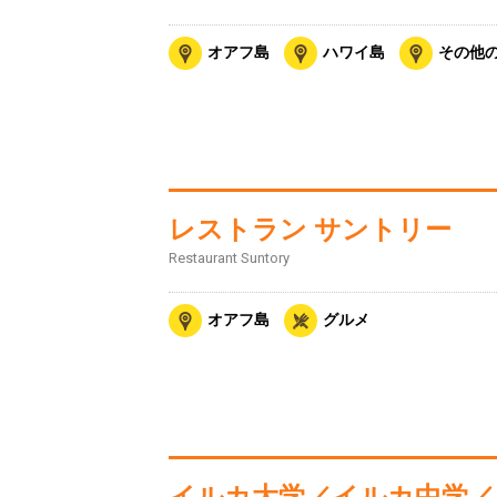
オアフ島
ハワイ島
その他
レストラン サントリー
Restaurant Suntory
オアフ島
グルメ