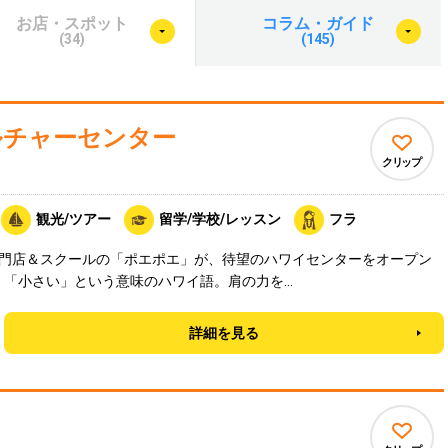
お店・スポット
コラム・ガイド
(34)
(145)
ルチャーセンター
クリップ
観光/ツアー
留学/学校/レッスン
フラ
門店＆スクールの「ポエポエ」が、待望のハワイセンターをオープン
い」「小さい」という意味のハワイ語。肩の力を…
詳細を見る