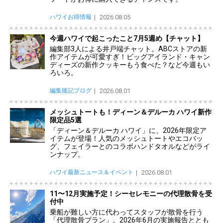
ハワイお得情報
2026.08.05
今週ハワイで起こったこと7月5週め【チャット】
編集部3人による井戸端チャット。ABCストアの新
作アイテムが可愛すぎ！ビッグアイランド・キャン
ディーズの新作クッキーもう食べた？など今週もい
ろいろ。
編集後記ブログ
2026.08.01
メッシュトートも！ディーン＆デルーカ ハワイ新作
限定品5選
「ディーン＆デルーカ ハワイ」に、2026年限定ア
イテムが登場！人気のメッシュトートやエコバッ
グ、フェイラーとのコラボハンドタオルなどがライ
ンナップ。
ハワイ最新ニュース＆イベント
2026.08.01
11〜12月実施予定！シーセレモニーの代理散骨を受
付中
乗船が難しい方に代わってスタッフが散骨を行う
「代理散骨プラン」。2026年6月の実施報告ととも