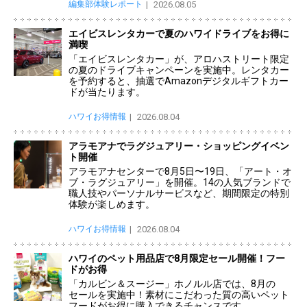
編集部体験レポート
2026.08.05
エイビスレンタカーで夏のハワイドライブをお得に
満喫
「エイビスレンタカー」が、アロハストリート限定
の夏のドライブキャンペーンを実施中。レンタカー
を予約すると、抽選でAmazonデジタルギフトカー
ドが当たります。
ハワイお得情報
2026.08.04
アラモアナでラグジュアリー・ショッピングイベン
ト開催
アラモアナセンターで8月5日〜19日、「アート・オ
ブ・ラグジュアリー」を開催。14の人気ブランドで
職人技やパーソナルサービスなど、期間限定の特別
体験が楽しめます。
ハワイお得情報
2026.08.04
ハワイのペット用品店で8月限定セール開催！フー
ドがお得
「カルビン＆スージー」ホノルル店では、8月の
セールを実施中！素材にこだわった質の高いペット
フードがお得に購入できるチャンスです。