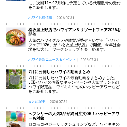
に、次回11〜12月頃に予定している代理散骨の受付
をご紹介します。
ハワイお得情報
2026.07.31
松坂屋上野店でハワイアン＆リゾートフェア2026を
開催
人気のハワイグルメや雑貨が勢ぞろいする「ハワイ
フェア2026」が「松坂屋上野店」で開催。今年は会
場を拡大し、ワークショップも楽しめます。
ハワイ最新ニュース＆イベント
2026.07.31
7月に公開したハワイの動画まとめ
7月に公開したハワイの最新動画をまとめました。
JCBハワイのお得なキャンペーンや人気ブランドの
ハワイ限定品、ワイキキ中心のハッピーアワーなど
をご紹介します。
まとめ記事
2026.07.31
ヘブンリーの人気3品が終日注文OK！ハッピーアワ
ーも対象
ロコモコやガーリックシュリンプなど、ワイキキの