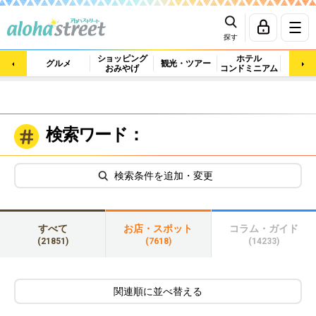
探す
ショッピング
ホテル
ビュ
グルメ
観光・ツアー
おみやげ
コンドミニアム
マッ
検索ワード：
検索条件を追加・変更
すべて
お店・スポット
コラム・ガイド
(21851)
(7618)
(14233)
関連順に並べ替える