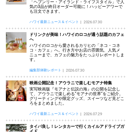
「ヘブンリー・アイランド・ライフスタイル」で人
気の3品が終日オーダー可能に！ハッピーアワーで
も注文できます。
ハワイ最新ニュース＆イベント
2026.07.30
ドリンクが美味！ハワイのロコが通う話題のカフェ
へ
ハワイのロコから愛されるカリヒの「ネコ・コネ
コ・カフェ」へ。行き方やお店の雰囲気、人気メ
ニューまで、カフェの魅力をたっぷりレポートしま
す。
編集部体験レポート
2026.07.30
映画公開記念！アウラニで楽しむモアナ特集
実写映画版『モアナと伝説の海』の公開を記念し
て、アウラニで楽しめる"モアナの世界"をご紹介。
グリーティングや限定グッズ、スイーツなど見どこ
ろをまとめました。
ハワイ最新ニュース＆イベント
2026.07.29
タイパ良し！レンタカーで行くカイルアドライブガ
イド