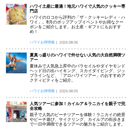
ハワイ土産に最適！地元ハワイで人気のクッキー専
門店
ハワイのロコから評判の「ザ・クッキーレディ・ハ
ワイ」。8月のポップアップイベントやお得なクー
ポンをご紹介します。お土産・ギフトにもおすす
め！
ハワイお得情報
2026.08.06
夏真っ盛りのハワイで外せない人気の大自然満喫ツ
アー
夏休みで人気急上昇中のパラセイルやダイヤモンド
ヘッド日の出ハイキング、スカイダイビング、ジッ
プラインなど、「アロハワイツアー」のおすすめア
クティビティをご紹介。
ハワイお得情報
2026.08.05
人気ツアーに参加！カイルア＆ラニカイを親子で完
全攻略
親子で人気のビーチツアーを体験！ラニカイの絶景
やビーチ遊び、サイクリング、カイルアの街歩きま
で一日中満喫できるツアーの魅力をご紹介します。