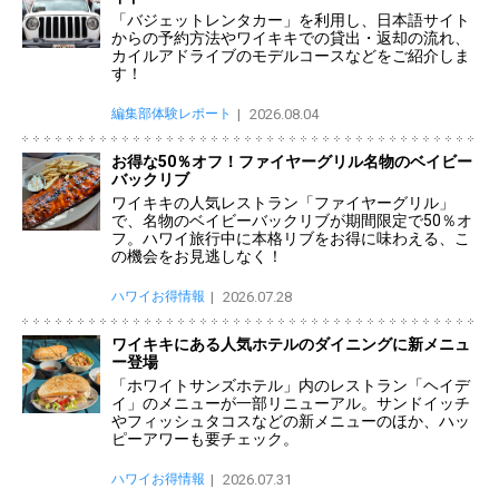
「バジェットレンタカー」を利用し、日本語サイト
からの予約方法やワイキキでの貸出・返却の流れ、
カイルアドライブのモデルコースなどをご紹介しま
す！
編集部体験レポート
2026.08.04
お得な50％オフ！ファイヤーグリル名物のベイビー
バックリブ
ワイキキの人気レストラン「ファイヤーグリル」
で、名物のベイビーバックリブが期間限定で50％オ
フ。ハワイ旅行中に本格リブをお得に味わえる、こ
の機会をお見逃しなく！
ハワイお得情報
2026.07.28
ワイキキにある人気ホテルのダイニングに新メニュ
ー登場
「ホワイトサンズホテル」内のレストラン「ヘイデ
イ」のメニューが一部リニューアル。サンドイッチ
やフィッシュタコスなどの新メニューのほか、ハッ
ピーアワーも要チェック。
ハワイお得情報
2026.07.31