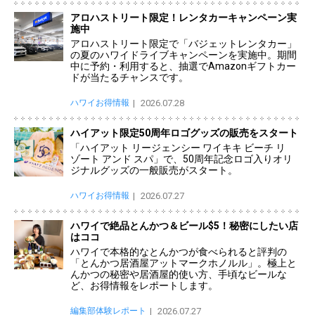
アロハストリート限定！レンタカーキャンペーン実
施中
アロハストリート限定で「バジェットレンタカー」
の夏のハワイドライブキャンペーンを実施中。期間
中に予約・利用すると、抽選でAmazonギフトカー
ドが当たるチャンスです。
ハワイお得情報
2026.07.28
ハイアット限定50周年ロゴグッズの販売をスタート
「ハイアット リージェンシー ワイキキ ビーチ リ
ゾート アンド スパ」で、50周年記念ロゴ入りオリ
ジナルグッズの一般販売がスタート。
ハワイお得情報
2026.07.27
ハワイで絶品とんかつ＆ビール$5！秘密にしたい店
はココ
ハワイで本格的なとんかつが食べられると評判の
「とんかつ居酒屋アットマークホノルル」。極上と
んかつの秘密や居酒屋的使い方、手頃なビールな
ど、お得情報をレポートします。
編集部体験レポート
2026.07.27