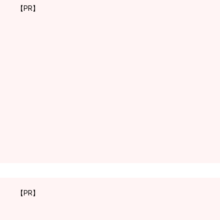
【PR】
【PR】