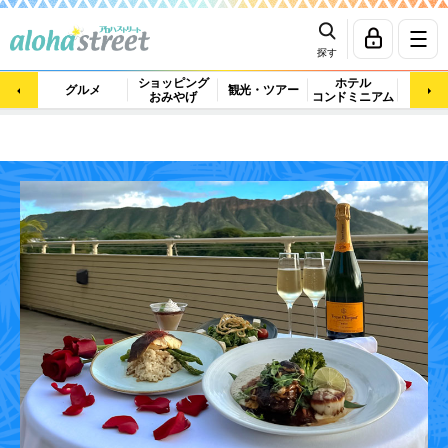
探す
ショッピング
ホテル
ビュ
グルメ
観光・ツアー
おみやげ
コンドミニアム
マッ