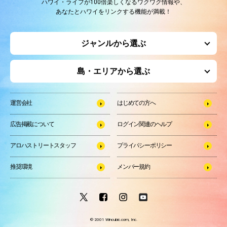
ハワイ・ライフが100倍楽しくなるワクワク情報や、
あなたとハワイをリンクする機能が満載！
ジャンルから選ぶ
島・エリアから選ぶ
運営会社
はじめての方へ
広告掲載について
ログイン関連のヘルプ
アロハストリートスタッフ
プライバシーポリシー
推奨環境
メンバー規約
© 2001 Wincubic.com, Inc.