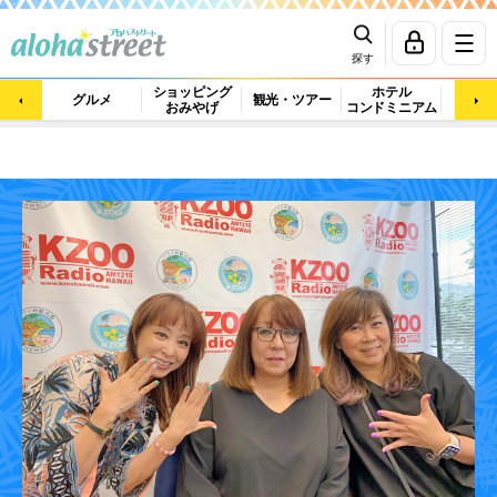
探す
ショッピング
ホテル
ビュ
グルメ
観光・ツアー
おみやげ
コンドミニアム
マッ