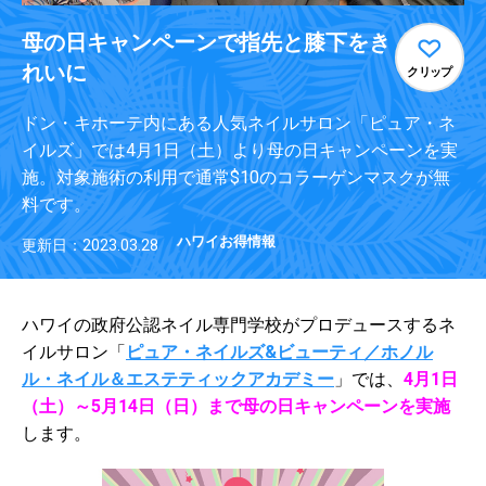
母の日キャンペーンで指先と膝下をき
れいに
クリップ
ドン・キホーテ内にある人気ネイルサロン「ピュア・ネ
イルズ」では4月1日（土）より母の日キャンペーンを実
施。対象施術の利用で通常$10のコラーゲンマスクが無
料です。
ハワイお得情報
更新日：2023.03.28
ハワイの政府公認ネイル専門学校がプロデュースするネ
イルサロン「
ピュア・ネイルズ&ビューティ／ホノル
ル・ネイル＆エステティックアカデミー
」では、
4月1日
（土）～5月
14日（日）まで母の日キャンペーンを実施
します。