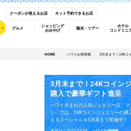
クーポンが使えるお店
ネット予約できるお店
ショッピング
ホテル
グルメ
観光・ツアー
おみやげ
コンドミニ
HOME
ハワイお得情報
3月末まで！24K
3月末まで！24Kコイン
購入で豪華ギフト進呈
ハワイ生まれの人気ジュエリー店「マ
ン」では、24Kコインジュエリーの購
えるスペシャルを3月末まで実施中！
更新日：2022.03.23
ハワイお得情報