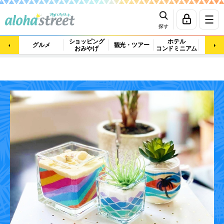
探す
ショッピング
ホテル
ビュ
グルメ
観光・ツアー
おみやげ
コンドミニアム
マッ