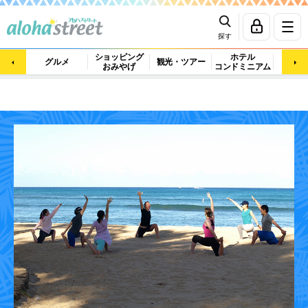
探す
ショッピング
ホテル
ビュ
グルメ
観光・ツアー
おみやげ
コンドミニアム
マッ