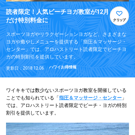
読者限定！人気ビーチヨガ教室が12月
だけ特別料金に
クリップ
スポーツヨガやリラクゼーションヨガなど、さまざまな
ヨガや癒やしメニューを提供する「指圧＆マッサージ・
センター」では、アロハストリート読者限定でビーチヨ
ガの特別割引を提供しています。
ハワイお得情報
更新日：2018.12.06
ワイキキでは数少ないスポーツヨガ教室を開催している
ことでも知られている「
指圧＆マッサージ・センター
」
では、アロハストリート読者限定でビーチ・ヨガの特別
割引を提供しています。