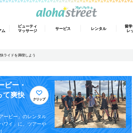
ビューティ
留学
サービス
レンタル
アム
マッサージ
レ
快ライドを満喫しよう
ービー・
って爽快
クリップ
アービー」のレンタル
ハワイ」に、ツアーや
！