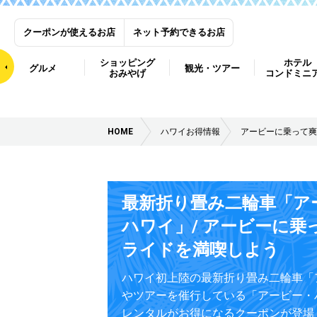
クーポンが使えるお店
ネット予約できるお店
ショッピング
ホテル
グルメ
観光・ツアー
おみやげ
コンドミニ
HOME
ハワイお得情報
アービーに乗って爽
最新折り畳み二輪車「ア
ハワイ」/ アービーに乗
ライドを満喫しよう
ハワイ初上陸の最新折り畳み二輪車「
やツアーを催行している「アービー・
レンタルがお得になるクーポンが登場