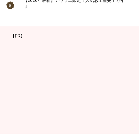
【2026年最新】アウラニ限定！人気お土産完全ガイ
ド
【PR】