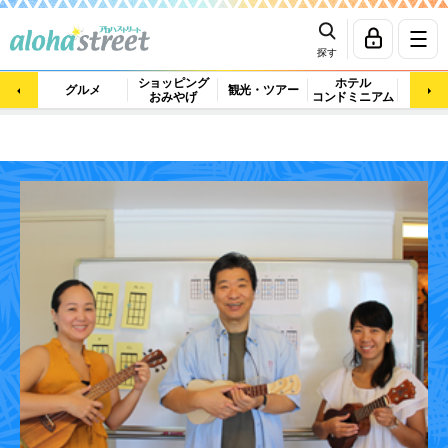
探す
ショッピング
ホテル
ビュ
グルメ
観光・ツアー
おみやげ
コンドミニアム
マッ