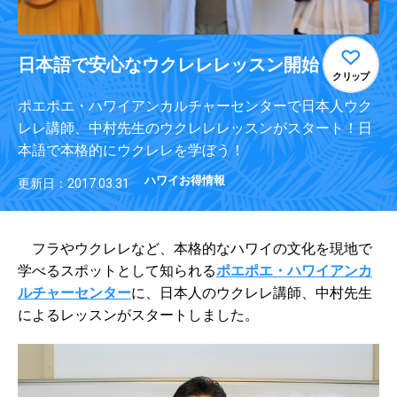
日本語で安心なウクレレレッスン開始
クリップ
ポエポエ・ハワイアンカルチャーセンターで日本人ウク
レレ講師、中村先生のウクレレレッスンがスタート！日
本語で本格的にウクレレを学ぼう！
ハワイお得情報
更新日：2017.03.31
フラやウクレレなど、本格的なハワイの文化を現地で
学べるスポットとして知られる
ポエポエ・ハワイアンカ
ルチャーセンター
に、日本人のウクレレ講師、中村先生
によるレッスンがスタートしました。