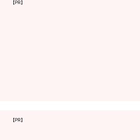
【PR】
【PR】