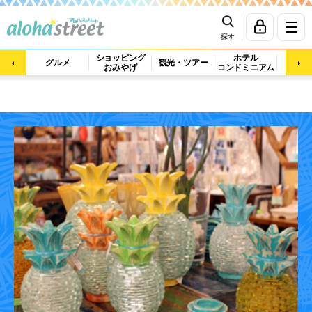
探す
ショッピング
ホテル
ビュ
グルメ
観光・ツアー
おみやげ
コンドミニアム
マッ