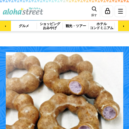
探す
ショッピング
ホテル
ビュ
グルメ
観光・ツアー
おみやげ
コンドミニアム
マッ