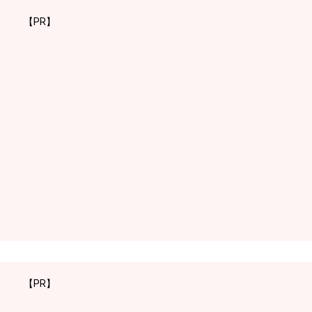
【PR】
【PR】