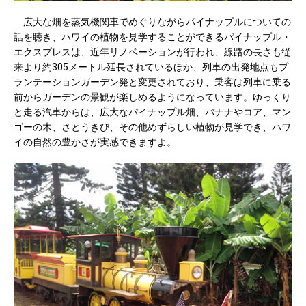
広大な畑を蒸気機関車でめぐりながらパイナップルについての
話を聴き、ハワイの植物を見学することができるパイナップル・
エクスプレスは、近年リノベーションが行われ、線路の長さも従
来より約305メートル延長されているほか、列車の出発地点もプ
ランテーションガーデン発と変更されており、乗客は列車に乗る
前からガーデンの景観が楽しめるようになっています。ゆっくり
と走る汽車からは、広大なパイナップル畑、バナナやコア、マン
ゴーの木、さとうきび、その他めずらしい植物が見学でき、ハワ
イの自然の豊かさが実感できますよ。