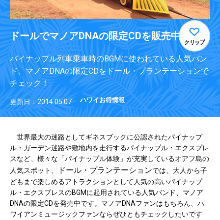
ドールでマノアDNAの限定CDを販売中
クリップ
パイナップル列車乗車時のBGMに使われている人気バン
ド、マノアDNAの限定CDをドール・プランテーションで
チェック！
ハワイお得情報
更新日：2014.05.07
世界最大の迷路としてギネスブックに公認されたパイナップ
ル・ガーデン迷路や敷地内を走行するパイナップル・エクスプレ
スなど、様々な「パイナップル体験」が充実しているオアフ島の
ドール・プランテーション
人気スポット、
では、大人から子
どもまで楽しめるアトラクションとして人気の高いパイナップ
ル・エクスプレスのBGMに起用されている人気バンド、マノア
DNAの限定CDを発売中です。マノアDNAファンはもちろん、ハ
ワイアンミュージックファンならぜひともチェックしたいです