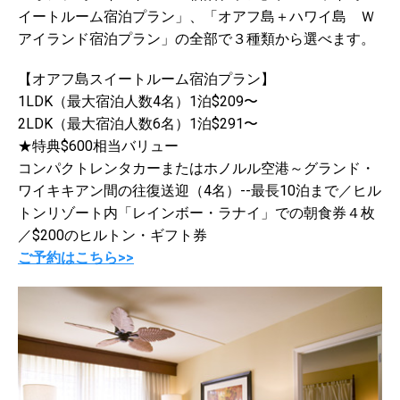
イートルーム宿泊プラン」、「オアフ島＋ハワイ島 Ｗ
アイランド宿泊プラン」の全部で３種類から選べます。
【オアフ島スイートルーム宿泊プラン】
1LDK（最大宿泊人数4名）1泊$209〜
2LDK（最大宿泊人数6名）1泊$291〜
★特典$600相当バリュー
コンパクトレンタカーまたはホノルル空港～グランド・
ワイキキアン間の往復送迎（4名）--最長10泊まで／ヒル
トンリゾート内「レインボー・ラナイ」での朝食券４枚
／$200のヒルトン・ギフト券
ご予約はこちら>>