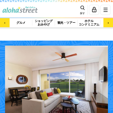
探す
ショッピング
ホテル
ビュ
グルメ
観光・ツアー
おみやげ
コンドミニアム
マッ