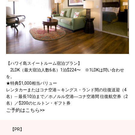
【ハワイ島スイートルーム宿泊プラン】
2LDK（最大宿泊人数6名）1泊$224〜 ※1LDKは問い合わせ
を。
★特典$1,000相当バリュー
レンタカーまたはコナ空港～キングス・ランド間の往復送迎（4
名）-- 最長10泊まで／ホノルル空港―コナ空港間 往復航空券（2
名）／$200のヒルトン・ギフト券
ご予約はこちら>>
【PR】