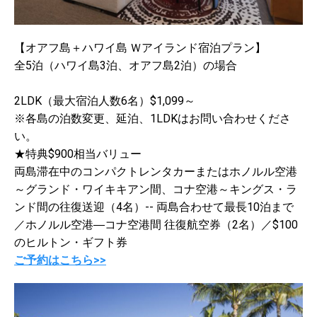
【オアフ島＋ハワイ島 Ｗアイランド宿泊プラン】
全5泊（ハワイ島3泊、オアフ島2泊）の場合
2LDK（最大宿泊人数6名）$1,099～
※各島の泊数変更、延泊、1LDKはお問い合わせくださ
い。
★特典$900相当バリュー
両島滞在中のコンパクトレンタカーまたはホノルル空港
～グランド・ワイキキアン間、コナ空港～キングス・ラ
ンド間の往復送迎（4名）-- 両島合わせて最長10泊まで
／ホノルル空港―コナ空港間 往復航空券（2名）／$100
のヒルトン・ギフト券
ご予約はこちら>>