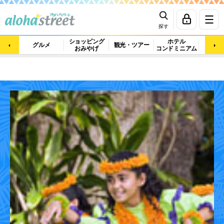
探す
ショッピング
ホテル
ビュ
グルメ
観光・ツアー
おみやげ
コンドミニアム
マッ