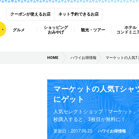
クーポンが使えるお店
ネット予約できるお店
ショッピング
ホテル
グルメ
観光・ツアー
おみやげ
コンドミニ
HOME
ハワイお得情報
マーケットの人気T
マーケットの人気Tシャ
にゲット
人気セレクトショップ「マーケット」で
枚購入すると、3枚目が無料に！
更新日：2017.06.25
ハワイお得情報