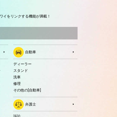
ワイをリンクする機能が満載！
自動車
ディーラー
ー
スタンド
洗車
修理
その他の[自動車]
弁護士
訴訟