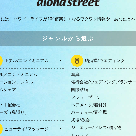
ジには、
ハワイ・ライフが100倍楽しくなるワクワク情報や、
あなたとハ
ジャンルから選ぶ
ホテル/コンドミニアム
結婚式/ウエディング
ル／コンドミニアム
写真
ーションレンタル
催行会社/ウェディングプランナ
ムシェア
国際結婚
B
フラワーブーケ
・手配会社
ヘアメイク/着付け
ーズ（島巡り）
パーティー/宴会場
式場/教会
ジュエリー/ドレス/贈り物
ビューティ/マッサージ
リムジン