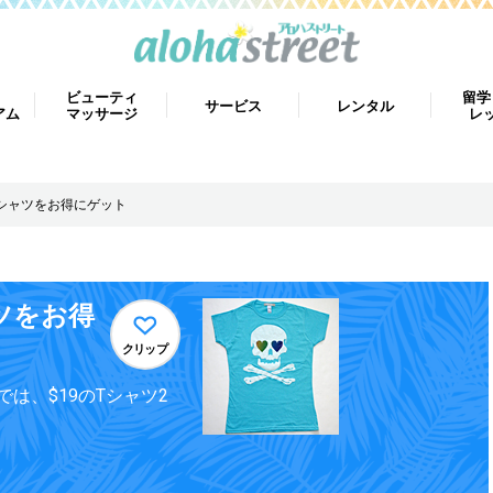
ビューティ
留学
サービス
レンタル
アム
マッサージ
レ
シャツをお得にゲット
ツをお得
クリップ
は、$19のTシャツ2