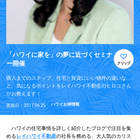
「ハワイに家を」の夢に近づくセミナ
ー開催
クリップ
購入までのステップ、住宅と投資にいい物件の違いな
ど、気になるポイントをレイハワイ不動産のヒロコさん
がお教えます！
ハワイお得情報
更新日：2017.06.25
ハワイの住宅事情を詳しく紹介したブログで注目を集
める
レイハワイ不動産
の社長を務める、大人気のカリス