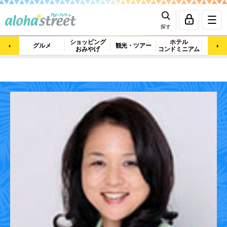
探す
ショッピング
ホテル
ビュ
グルメ
観光・ツアー
おみやげ
コンドミニアム
マッ