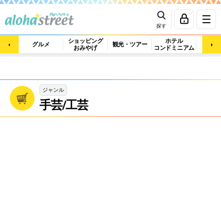
探す
ショッピング
ホテル
ビュ
グルメ
観光・ツアー
おみやげ
コンドミニアム
マッ
ジャンル
手芸/工芸