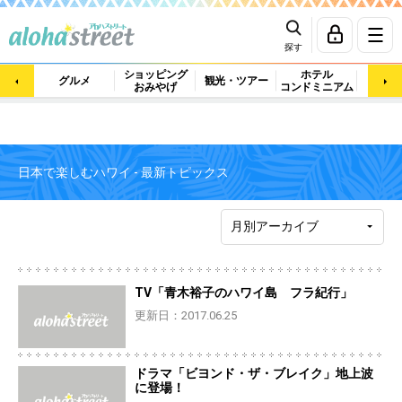
探す
ショッピング
ホテル
ビュ
グルメ
観光・ツアー
おみやげ
コンドミニアム
マッ
日本で楽しむハワイ - 最新トピックス
TV「青木裕子のハワイ島 フラ紀行」
更新日：2017.06.25
ドラマ「ビヨンド・ザ・ブレイク」地上波
に登場！