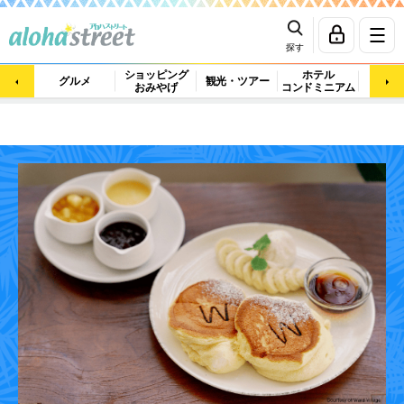
探す
ショッピング
ホテル
ビュ
グルメ
観光・ツアー
おみやげ
コンドミニアム
マッ