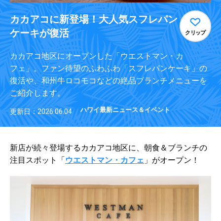
カカアコに新登場！大人気スフレパン
ケーキが復活
クリップ
カカアコ地区にオープンした「ウエストマン・カ
フェ」。ファン待望のふわふわ「スフレパンケーキ」の
復活や、和州牛ロコモコなどの絶品ブランチメニューを
ご紹介します。
ハワイ最新ニュース＆イベント
更新日：2026.06.04
新店が続々登場するカカアコ地区に、朝食＆ブランチの
注目スポット「
ウエストマン・カフェ
」がオープン！