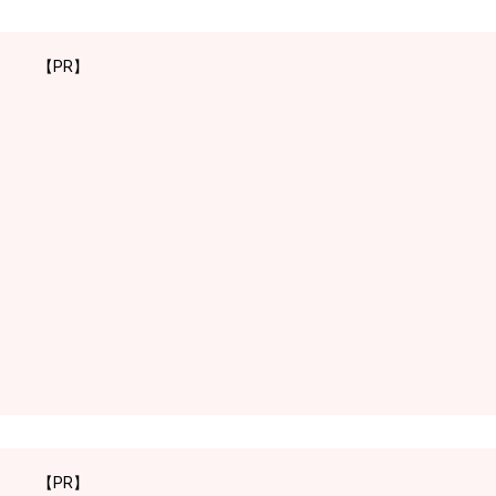
【PR】
【PR】