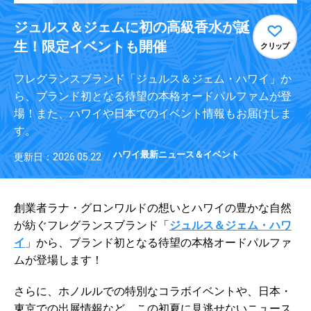
ジュルス＆ジェムに初の高級香水が誕
生！限定イベントも開催
クリップ
フレグランスブランド「ジュルス＆ジェム・ハワイ」か
ら、ブランド初となる待望の本格オードパルファムが登
場！また、ハワイや日本でのイベント情報もお届けしま
す。
ハワイ最新ニュース＆イベント
更新日：2026.05.22
創業者ラナ・グロンワルドの想いとハワイの豊かな自然
が紡ぐフレグランスブランド「
ジュルス＆ジェム・ハワ
イ
」から、ブランド初となる待望の本格オードパルファ
ムが登場します！
さらに、ホノルルでの特別なコラボイベントや、日本・
東京での出展情報など、この初夏に見逃せないニュース