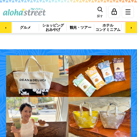
探す
ショッピング
ホテル
ビュ
グルメ
観光・ツアー
おみやげ
コンドミニアム
マッ