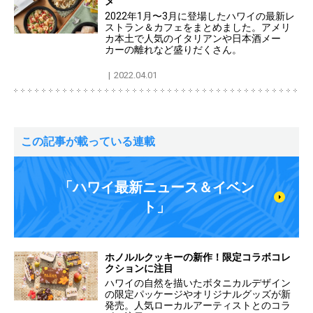
メ
2022年1月〜3月に登場したハワイの最新レ
ストラン＆カフェをまとめました。アメリ
カ本土で人気のイタリアンや日本酒メー
カーの離れなど盛りだくさん。
2022.04.01
この記事が載っている連載
「ハワイ最新ニュース＆イベン
ト」
ホノルルクッキーの新作！限定コラボコレ
クションに注目
ハワイの自然を描いたボタニカルデザイン
の限定パッケージやオリジナルグッズが新
発売。人気ローカルアーティストとのコラ