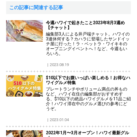
この記事に関連する記事
今週ハワイで起きたこと2023年8月3週め
【チャット】
編集部3人による井戸端チャット。ハワイの
3連休何する？カハラに登場したサンドイッ
チ屋に行った！ラ・ベットラ・ワイキキの
オープニングイベントへ！など、今週もい
ろいろ。
2023.08.19
$10以下でお腹いっぱい楽しめる！お得なハ
ワイグルメ特集
プレートランチやボリューム満点の丼もの
など、ハワイ在住の編集部がおすすめす
る、$10以下の絶品ハワイグルメを11品ご紹
介！ハワイ滞在中のグルメ選びの参考にど
うぞ。
2023.01.04
2022年1月〜3月オープン！ハワイ最新グル