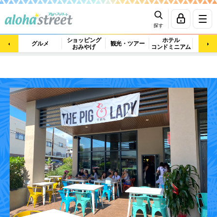
探す
ショッピング
ホテル
ビュ
グルメ
観光・ツアー
おみやげ
コンドミニアム
マッ