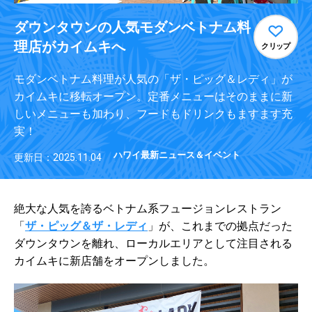
ダウンタウンの人気モダンベトナム料
理店がカイムキへ
クリップ
モダンベトナム料理が人気の「ザ・ピッグ＆レディ」が
カイムキに移転オープン。定番メニューはそのままに新
しいメニューも加わり、フードもドリンクもますます充
実！
ハワイ最新ニュース＆イベント
更新日：2025.11.04
絶大な人気を誇るベトナム系フュージョンレストラン
「
ザ・ピッグ＆ザ・レディ
」が、これまでの拠点だった
ダウンタウンを離れ、ローカルエリアとして注目される
カイムキに新店舗をオープンしました。