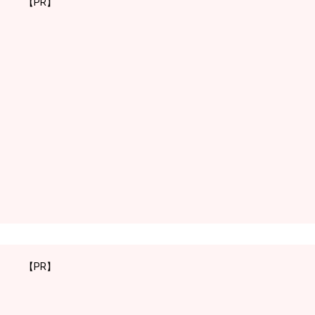
【PR】
【PR】