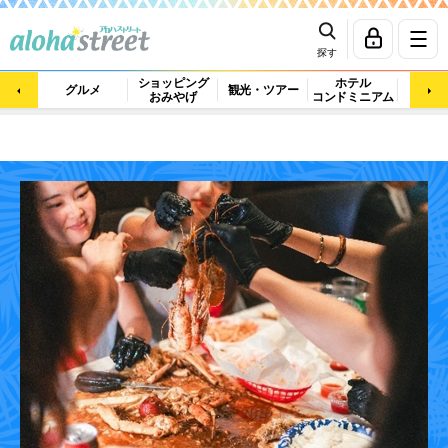
探す
ショッピング
ホテル
ビュ
グルメ
観光・ツアー
おみやげ
コンドミニアム
マッ