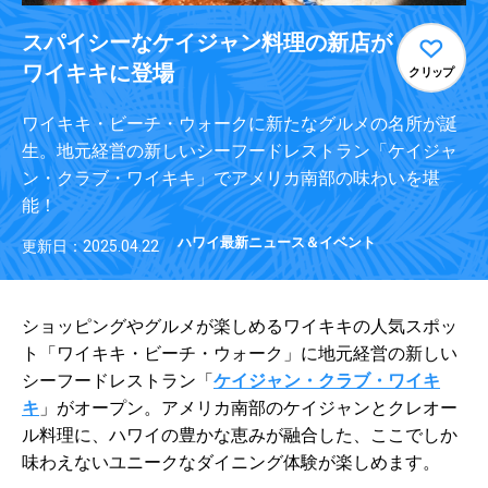
スパイシーなケイジャン料理の新店が
ワイキキに登場
クリップ
ワイキキ・ビーチ・ウォークに新たなグルメの名所が誕
生。地元経営の新しいシーフードレストラン「ケイジャ
ン・クラブ・ワイキキ」でアメリカ南部の味わいを堪
能！
ハワイ最新ニュース＆イベント
更新日：2025.04.22
ショッピングやグルメが楽しめるワイキキの人気スポッ
ト「ワイキキ・ビーチ・ウォーク」に地元経営の新しい
シーフードレストラン「
ケイジャン・クラブ・ワイキ
キ
」がオープン。アメリカ南部のケイジャンとクレオー
ル料理に、ハワイの豊かな恵みが融合した、ここでしか
味わえないユニークなダイニング体験が楽しめます。