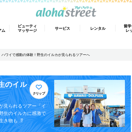
ビューティ
留学
サービス
レンタル
アム
マッサージ
レ
ハワイで感動の体験！野生のイルカが見られるツアーへ
生のイル
クリップ
が見られるツアー「イ
野生のイルカに感激で
き物も…⁉︎