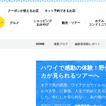
クーポンが使えるお店
ネット予約できるお店
ショッピング
ホテル
グルメ
観光・ツアー
おみやげ
コンドミニ
HOME
連載ブログ
編集部体験レポート
ハワイで感動の体験！野
カが見られるツアーへ
オアフ島の西側、ワイアナエでイルカ
ルカ大学」に参加。人生で初めて見る
した。冬にしか見られない、あの海の生
更新日：2024.12.23
編集部体験レポート