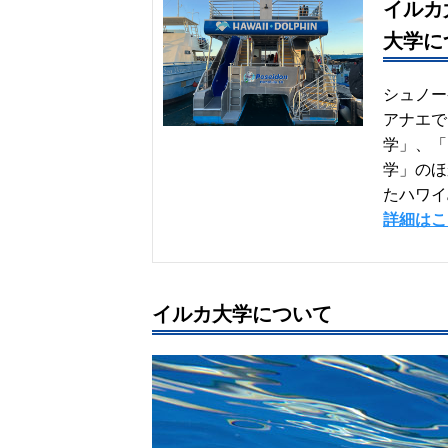
イルカ
大学に
シュノー
アナエで
学」、「
学」のほ
たハワイ
詳細はこ
イルカ大学について