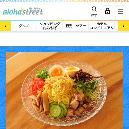
探す
ショッピング
ホテル
ビュ
グルメ
観光・ツアー
おみやげ
コンドミニアム
マッ