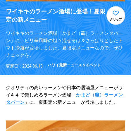
ワイキキのラーメン酒場に登場！夏限
定の新メニュー
クリップ
ワイキキのラーメン酒場「かまど（竈）ラーメンタバー
ン」に、ピリ辛風味の坦々混ぜそば＆さっぱりとしたト
マト冷麺が登場しました。夏限定メニューなので、ぜひ
チェックを。
ハワイ最新ニュース＆イベント
更新日：2024.06.13
クオリティの高いラーメンや日本の居酒屋メニューがワ
イキキで楽しめるラーメン酒場「
かまど（竈）ラーメン
タバーン
」に、夏限定の新メニューが登場しました。