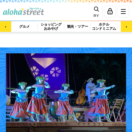
探す
ショッピング
ホテル
ビュ
グルメ
観光・ツアー
おみやげ
コンドミニアム
マッ