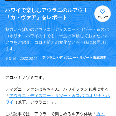
ハワイで楽しむアウラニのルアウ！
「カ・ヴァア」をレポート
クリップ
魅力いっぱいのアウラニ・ディズニー・リゾート＆スパ
コオリナ・ハワイの中でも、一度は体験しておきたいル
アウをご紹介。コロナ前との変化なども一緒にお届けし
ます。
アウラニ・ディズニー・リゾート徹底調査
更新日：2022.03.11
アロハ！ノゾミです。
ディズニーファンはもちろん、ハワイファンも虜にする
「
アウラニ・ディズニー・リゾート＆スパ コオリナ・ハ
ワイ
（以下、アウラニ）」。
この記事では、アウラニで楽しめるルアウ体験「
カ・