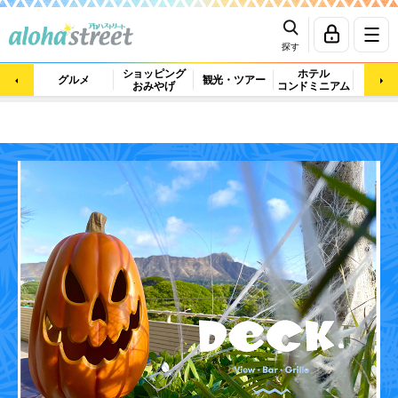
探す
ショッピング
ホテル
ビュ
グルメ
観光・ツアー
おみやげ
コンドミニアム
マッ