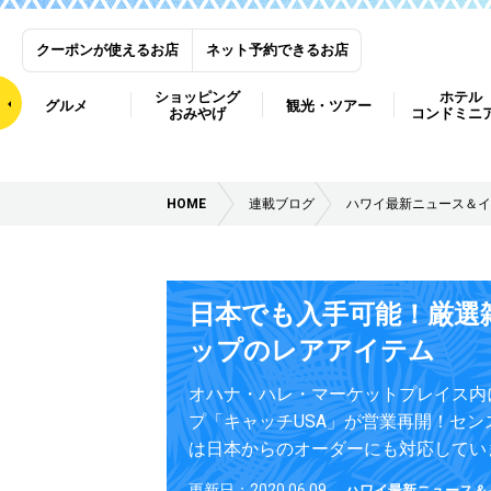
クーポンが使えるお店
ネット予約できるお店
ショッピング
ホテル
グルメ
観光・ツアー
おみやげ
コンドミニ
HOME
連載ブログ
ハワイ最新ニュース＆イ
日本でも入手可能！厳選
ップのレアアイテム
オハナ・ハレ・マーケットプレイス内
プ「キャッチUSA」が営業再開！セン
は日本からのオーダーにも対応してい
更新日：2020.06.09
ハワイ最新ニュース＆