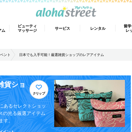
ビューティ
留学
サービス
レンタル
アム
マッサージ
レ
ベント
日本でも入手可能！厳選雑貨ショップのレアアイテム
雑貨ショ
クリップ
にあるセレクトショッ
スの光る厳選アイテム
ます。
イベント